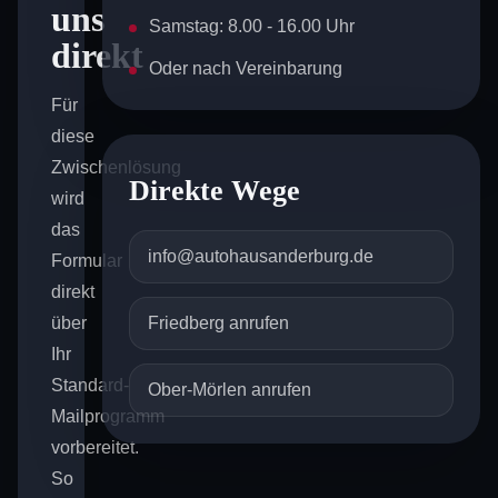
uns
Samstag: 8.00 - 16.00 Uhr
direkt
Oder nach Vereinbarung
Für
diese
Zwischenlösung
Direkte Wege
wird
das
info@autohausanderburg.de
Formular
direkt
über
Friedberg anrufen
Ihr
Standard-
Ober-Mörlen anrufen
Mailprogramm
vorbereitet.
So