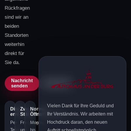
Rückfragen
sind wir an
beiden
Standorten
weiterhin
direkt für
Sie da.
Nachricht
Standorte
senden
ansehen
Vielen Dank für Ihre Geduld und
Direkt
Zwei
Normale
Ihr Verständnis. Wir arbeiten mit
erreichbar
Standorte
Öffnungszeiten
Hochdruck daran, den neuen
Per
Friedberg
Montag
Telefon,
und
bis
Auftritt schnellstmöglich