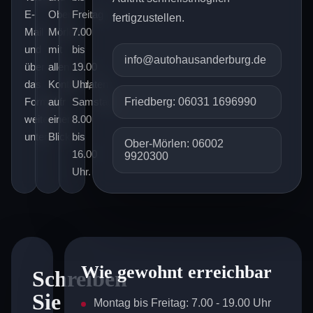
E-
Ober-
Freitag
fertigzustellen.
Mail
Mörlen
7.00
und
mit
bis
info@autohausanderburg.de
über
allen
19.00
das
Kontaktdaten
Uhr,
Formular
auf
Samstag
Friedberg: 06031 1696990
weiter
einen
8.00
unten.
Blick.
bis
Ober-Mörlen: 06002
16.00
9920300
Uhr.
Wie gewohnt erreichbar
Schreiben
Sie
Montag bis Freitag: 7.00 - 19.00 Uhr